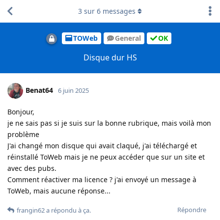
3
sur
6
messages
TOWeb
General
OK
Disque dur HS
Benat64
6 juin 2025
Bonjour,
je ne sais pas si je suis sur la bonne rubrique, mais voilà mon
problème
J'ai changé mon disque qui avait claqué, j'ai téléchargé et
réinstallé ToWeb mais je ne peux accéder que sur un site et
avec des pubs.
Comment réactiver ma licence ? j'ai envoyé un message à
ToWeb, mais aucune réponse...
Répondre
frangin62
a répondu à ça
.