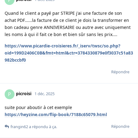
Quand le client a payé par STRIPE j'ai une facture de son
achat PDF......la facture de ce client je dois la transformer en
bon cadeau genre ANNIVERSAIRE ou autre avec uniquement
les noms à qui il fait ce bon et bien sûr sans les prix....
https://www.picardie-croisieres.fr/_iserv/twsc/so.php?
oid=199D2406C0B&fmt=html&ctr=3784330879e0f3037c51a83
982bccbf0
Répondre
picroisi
P
1 déc. 2025
suite pour aboutir à cet exemple
https://heyzine.com/flip-book/7188c65079.html
Répondre
frangin62
a répondu à ça
.