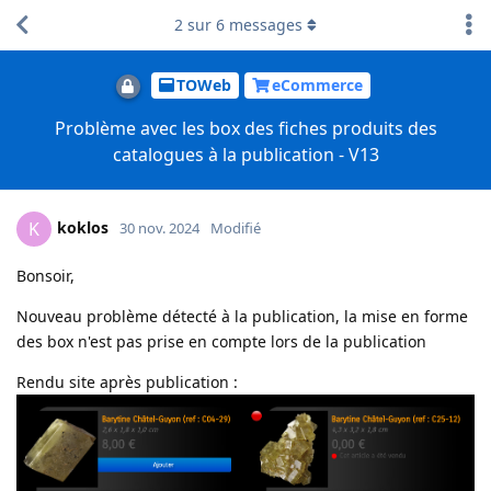
2
sur
6
messages
TOWeb
eCommerce
Problème avec les box des fiches produits des
catalogues à la publication - V13
koklos
K
30 nov. 2024
Modifié
Bonsoir,
Nouveau problème détecté à la publication, la mise en forme
des box n'est pas prise en compte lors de la publication
Rendu site après publication :