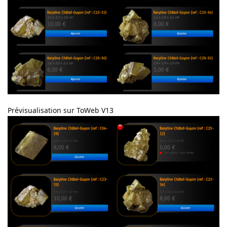
Prévisualisation sur ToWeb V13