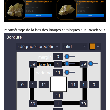
Paramétrage de la box des images catalogues sur ToWeb V13