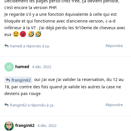
Décidément les pages perso chez free, ça devient pénible,
c'est encore la version PHP.
Je regarde s'il y a une fonction équivalente à celle qui est
bloquée et qui fonctionne avec d'ancienne version, c-a-d
inférieur à la V7 . J'ai déjà perdu les 9/10eme de cheveux avec
eux
Répondre
hamed
a répondu à ça
.
hamed
H
4 déc. 2022
oui j'ai vue j'ai valider la reservation, du 12 au
frangin62
18, par contre des fois quand je valide les autres la case ne
deviens pas rouge
Répondre
frangin62
a répondu à ça
.
frangin62
4 déc. 2022