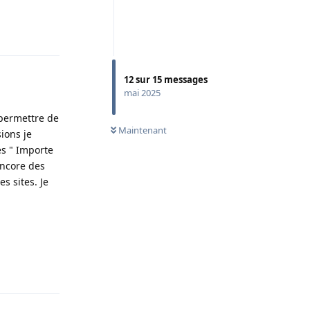
Répondre
12
sur
15
messages
mai 2025
 permettre de
Maintenant
sions je
es " Importe
 encore des
s sites. Je
Répondre