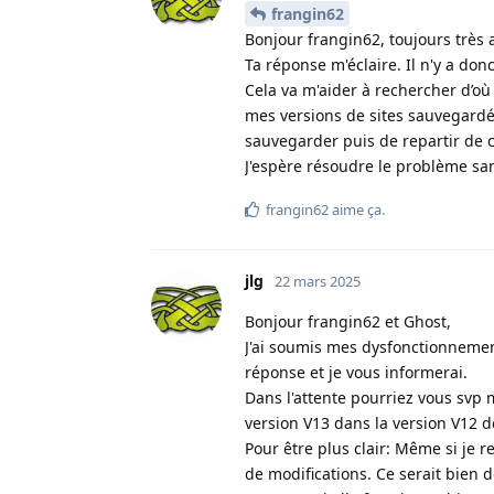
frangin62
Bonjour frangin62, toujours très ac
Ta réponse m'éclaire. Il n'y a do
Cela va m'aider à rechercher d’où
mes versions de sites sauvegardé
sauvegarder puis de repartir de 
J'espère résoudre le problème san
frangin62
aime ça
.
jlg
22 mars 2025
Bonjour frangin62 et Ghost,
J'ai soumis mes dysfonctionnement
réponse et je vous informerai.
Dans l'attente pourriez vous svp 
version V13 dans la version V12 
Pour être plus clair: Même si je r
de modifications. Ce serait bien d