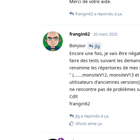
Merci de votre aide.
frangin62
a répondu à ça
.
frangin62
20 mars 2025
Bonjour
jlg
Encore une fois, je vais être nég
faire des tests suivant les demande
renomme les répertoires de mes si
" (.......monsiteV12, monsiteV13 et
utilisateurs d'anciennes versions))
ne rencontre pas de problèmes s
Cdlt
frangin62
jlg
a répondu à ça
.
Ghost
aime ça
.