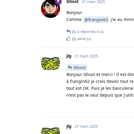
Ghost
21 mars 2025
Bonjour
Comme
j'ai au mini
@frangin62
jlg
a répondu à ça
.
jlg
aime ça
.
jlg
21 mars 2025
Ghost
Bonjour Ghost et merci ! Il est
à frangin62 je crois devoir tout r
tout est OK. Puis je les basculer
n'est pas le seul depuis que j'utili
jlg
21 mars 2025