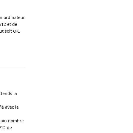
n ordinateur.
v12 et de
t soit OK,
Répondre
ttends la
ié avec la
ertain nombre
 V12 de