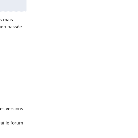
es mais
bien passée
Répondre
nes versions
ai le forum