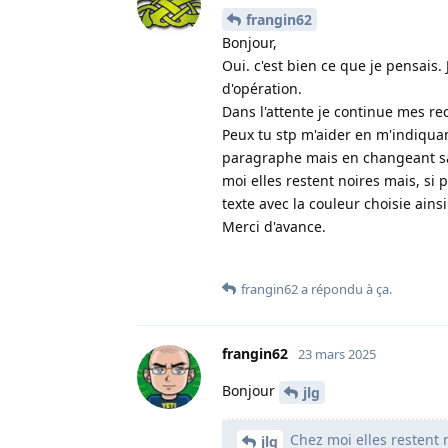
frangin62
Bonjour,
Oui. c'est bien ce que je pensai
d'opération.
Dans l'attente je continue mes re
Peux tu stp m'aider en m'indiquan
paragraphe mais en changeant sa 
moi elles restent noires mais, si 
texte avec la couleur choisie ainsi 
Merci d'avance.
frangin62
a répondu à ça
.
frangin62
23 mars 2025
Bonjour
jlg
Chez moi elles restent n
jlg