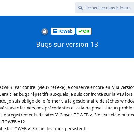
TOWeb
OK
Bugs sur version 13
 TOWEB. Par contre, (vieux réflexe) je conserve encore en // la versi
uerait les bugs répétitifs auxquels je suis confronté sur la V13 lors
te, je suis obligé de le fermer via le gestionnaire de tâches windo
nière avec les versions précédentes et cela ne posait aucun problè
es enregistrements de sites V13 avec TOWEB v13 et, si cela était né
ec TOWEB v12.
tallé la TOWEB v13 mais les bugs persistent !.