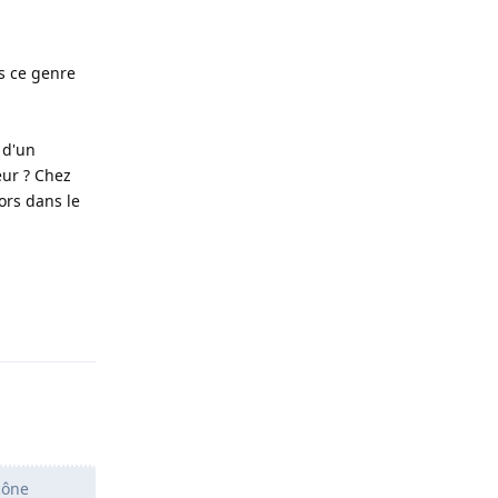
s ce genre
 d'un
eur ? Chez
lors dans le
Répondre
cône