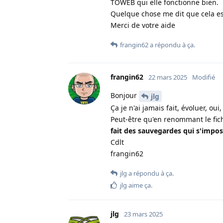
TOWEB qui elle fonctionne bien.
Quelque chose me dit que cela es
Merci de votre aide
frangin62
a répondu à ça
.
frangin62
22 mars 2025
Modifié
Bonjour
jlg
Ça je n'ai jamais fait, évoluer, ou
Peut-être qu'en renommant le fich
fait des sauvegardes qui s'impos
Cdlt
frangin62
jlg
a répondu à ça
.
jlg
aime ça
.
jlg
23 mars 2025