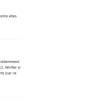
ntre elles.
Répondre
récédemment
. Vérifier si
ts (car ce
Répondre