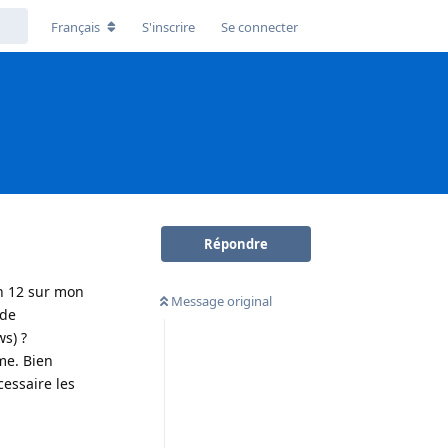
Français
S'inscrire
Se connecter
Répondre
on 12 sur mon
Message original
 de
ws) ?
me. Bien
cessaire les