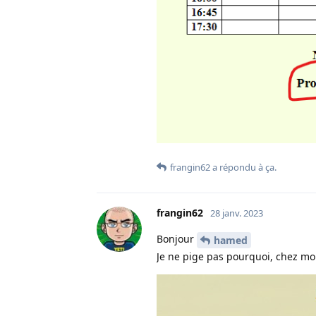
frangin62
a répondu à ça
.
frangin62
28 janv. 2023
Bonjour
hamed
Je ne pige pas pourquoi, chez moi 