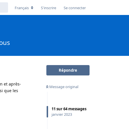
Français
S'inscrire
Se connecter
vous
Répondre
n et après-
Message original
si que les
11
sur
64
messages
janvier 2023