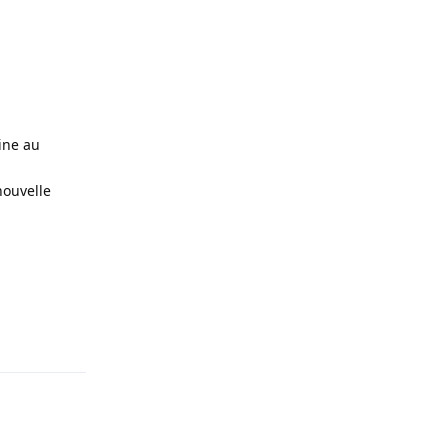
ine au
nouvelle
Répondre