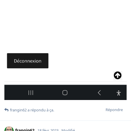
Répondre
frangin62
a répondu à ça
.
frangin62
18 févr. 2023
Modifié