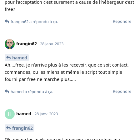
pour l'acceptation c'est surement a cause de l'hébergeur c'est
free?
Répondre
frangin62
a répondu à ça
.
frangin62
28 janv. 2023
hamed
Ah....free, je n'arrive plus à les recevoir, que ce soit contact,
commandes, ou les miens et même le script tout simple
fourni par free ne marche plus.....
Répondre
hamed
a répondu à ça
.
hamed
H
28 janv. 2023
frangin62
Ok, meme les mails que ont m'envoie, un recruteur ma