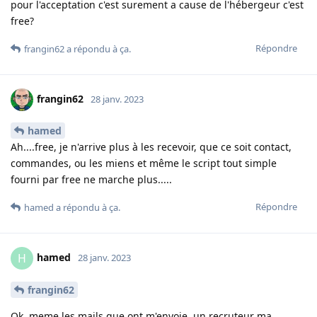
pour l'acceptation c'est surement a cause de l'hébergeur c'est
free?
Répondre
frangin62
a répondu à ça
.
frangin62
28 janv. 2023
hamed
Ah....free, je n'arrive plus à les recevoir, que ce soit contact,
commandes, ou les miens et même le script tout simple
fourni par free ne marche plus.....
Répondre
hamed
a répondu à ça
.
hamed
H
28 janv. 2023
frangin62
Ok, meme les mails que ont m'envoie, un recruteur ma