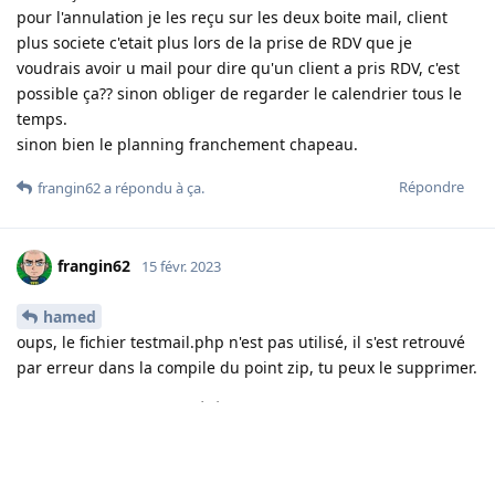
pour l'annulation je les reçu sur les deux boite mail, client
plus societe c'etait plus lors de la prise de RDV que je
voudrais avoir u mail pour dire qu'un client a pris RDV, c'est
possible ça?? sinon obliger de regarder le calendrier tous le
temps.
sinon bien le planning franchement chapeau.
Répondre
frangin62
a répondu à ça
.
frangin62
15 févr. 2023
hamed
oups, le fichier testmail.php n'est pas utilisé, il s'est retrouvé
par erreur dans la compile du point zip, tu peux le supprimer.
Pour les mails, de mon côté je reçois bien les deux pour les 2
cas, j'ai utilisé la même procédure dans les deux fichiers
concernés. Tu utilises quel type d'adresse?